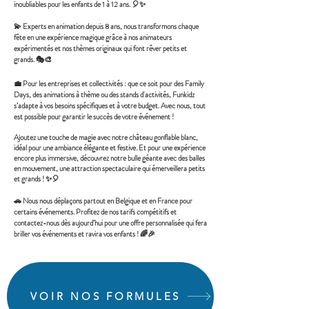
inoubliables pour les enfants de 1 à 12 ans. 🎈✨
💫 Experts en animation depuis 8 ans, nous transformons chaque
fête en une expérience magique grâce à nos animateurs
expérimentés et nos thèmes originaux qui font rêver petits et
grands. 🎭🎨
💼 Pour les entreprises et collectivités : que ce soit pour des Family
Days, des animations à thème ou des stands d'activités, Funkidz
s’adapte à vos besoins spécifiques et à votre budget. Avec nous, tout
est possible pour garantir le succès de votre événement !
Ajoutez une touche de magie avec notre château gonflable blanc,
idéal pour une ambiance élégante et festive. Et pour une expérience
encore plus immersive, découvrez notre bulle géante avec des balles
en mouvement, une attraction spectaculaire qui émerveillera petits
et grands ! ✨🎈
🚗 Nous nous déplaçons partout en Belgique et en France pour
certains événements. Profitez de nos tarifs compétitifs et
contactez-nous dès aujourd’hui pour une offre personnalisée qui fera
briller vos événements et ravira vos enfants ! 🌈🎉
VOIR NOS FORMULES